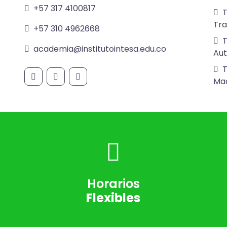
+57 317 4100817
T
Tra
+57 310 4962668
T
academia@institutointesa.edu.co
Aut
T
Maq
Horarios
Flexibles