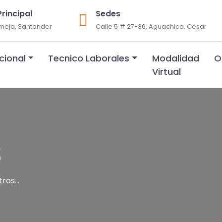
rincipal
Sedes
rmeja, Santander
Calle 5 # 27-36, Aguachica, Cesar
ucional
Tecnico Laborales
Modalidad
O
Virtual
S
os...