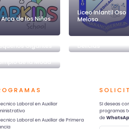
Liceo Infantil Oso
l Arca de los Niños
Meloso
DS
equeños Gigantes
Delicias
emplo de la Moda
ROGRAMAS
SOLICI
ecnico Laboral en Auxiliar
SI deseas co
inistrativo
programas te
de
WhatsA
ecnico Laboral en Auxiliar de Primera
ancia