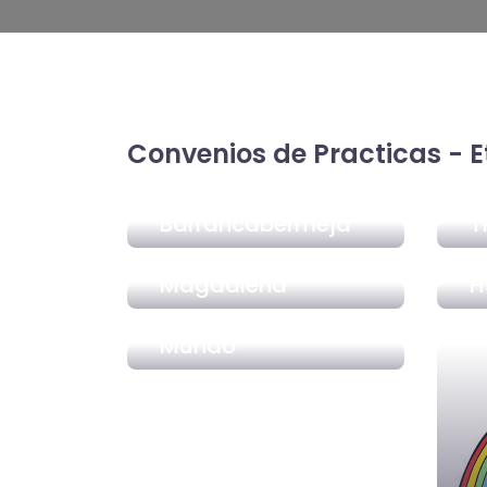
Convenios de Practicas - 
Camara de
Comercio
Barrancabermeja
T
Clínica La
Magdalena
H
Jardin el Niño y su
Mundo