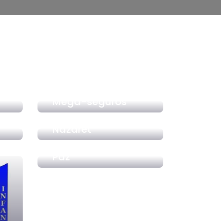
Mega-seguros
Liceo Jesus de
Nazaret
Liceo Principe de
Paz