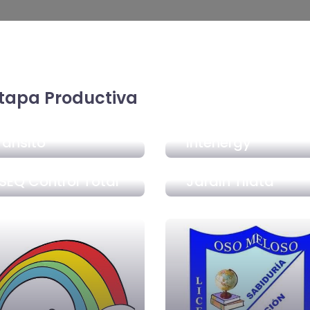
Etapa Productiva
ransito
Intenergy
SEQ Control Total
Jardin Tilatá