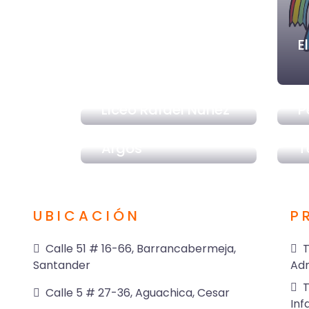
E
U
Liceo Rafael Nuñez
P
Argos
T
UBICACIÓN
P
Calle 51 # 16-66, Barrancabermeja,
T
Santander
Adm
T
Calle 5 # 27-36, Aguachica, Cesar
Inf